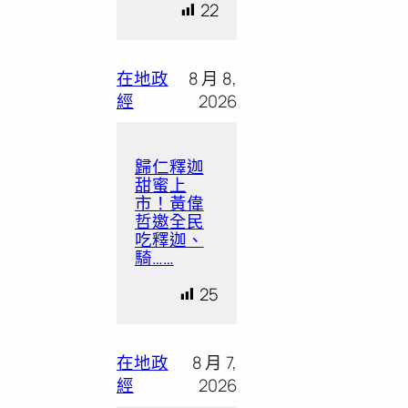
22
在地政
8 月 8,
經
2026
歸仁釋迦
甜蜜上
市！黃偉
哲邀全民
吃釋迦、
騎……
25
在地政
8 月 7,
經
2026