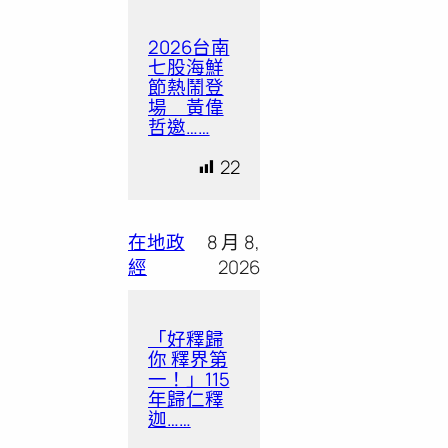
2026台南
七股海鮮
節熱鬧登
場 黃偉
哲邀……
22
在地政
8 月 8,
經
2026
「好釋歸
你 釋界第
一！」115
年歸仁釋
迦……