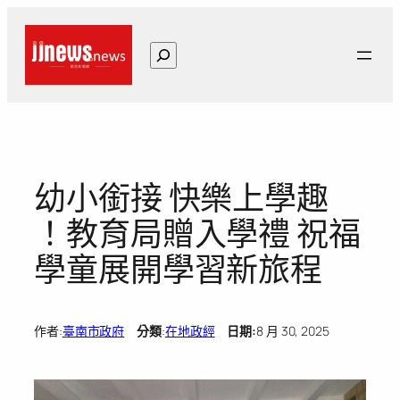
跳
至
搜
主
尋
要
內
容
幼小銜接 快樂上學趣
！教育局贈入學禮 祝福
學童展開學習新旅程
作者:
臺南市政府
分類
:
在地政經
日期:
8 月 30, 2025