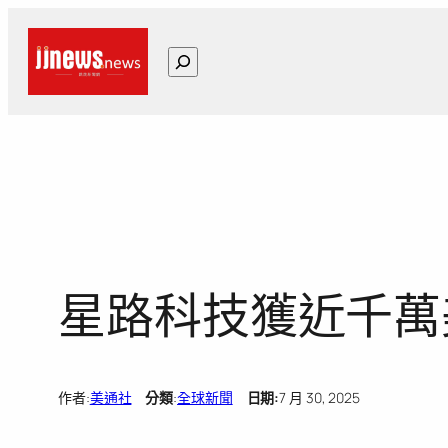
跳
至
搜
主
尋
要
內
容
星路科技獲近千萬
作者:
美通社
分類
:
全球新聞
日期:
7 月 30, 2025