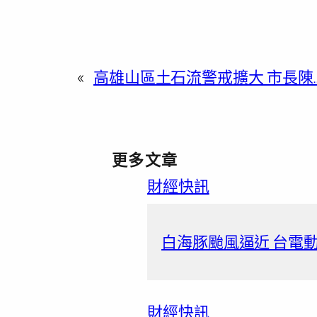
«
高雄山區土石流警戒擴大 市長陳
更多文章
財經快訊
白海豚颱風逼近 台電動
財經快訊