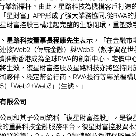
WA行業新標杆。由此，星路科技為機構客戶打造的
「星財富」APP形成了強大業務協同,從RWA
星財富控股已構建起完整的生態閉環，重塑數
、星路科技董事長程康先生
表示，「在金融市
連接Web2（傳統金融）與Web3（數字資產
持續推動香港成為全球RWA的創新中心、定價中
將生效，復星財富控股及星路科技亦將堅持開
術夥伴、穩定幣發行商、RWA投行等專業機構
(「Web2+Web3」)生態。」
有限公司
公司和其子公司統稱「復星財富控股」，是復
資控股的重要科技金融服務平台。復星財富控股資
頒發的第1、2、4、6、9類牌照及香港保監局