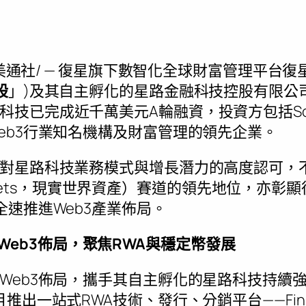
美通社/ — 復星旗下數智化全球財富管理平台
股
」)及其自主孵化的星路金融科技控股有限公
已完成近千萬美元A輪融資，投資方包括Solana 
eb3行業知名機構及財富管理的領先企業。
對星路科技業務模式與增長潛力的高度認可，
ld Assets，現實世界資產）賽道的領先地位，
全速推進Web3產業佈局。
Web3
佈局，聚焦
RWA
與穩定幣發展
Web3佈局，攜手其自主孵化的星路科技持續強
出一站式RWA技術、發行、分銷平台——FinRWA