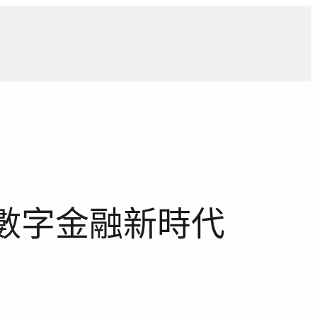
導
獨家觀點
寵物專區
獨家專訪
報導合作洽詢
數字金融新時代