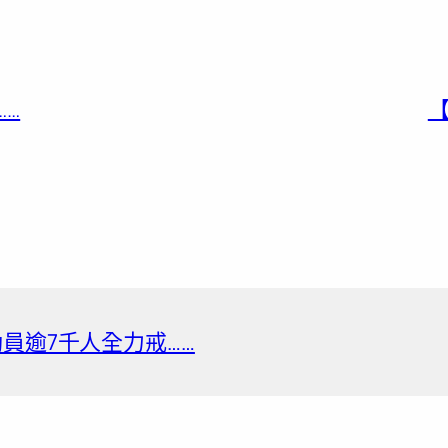
……
【
員逾7千人全力戒……