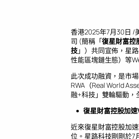
香港
2025年7月30日
/
司 (簡稱「
復星財富控
技
」）共同宣佈，星路科技
性能區塊鏈生態）等W
此次成功融資，是市場
RWA（Real Wor
融+科技」雙輪驅動，
復星財富控股加速
近來復星財富控股加速
位。星路科技剛剛於7月推